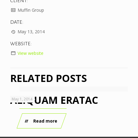
CLIENT:
Muffin Group
DATE:
May 13, 2014
WEBSITE:
View website
RELATED POSTS
ALIQUAM ERATAC
May 1, 2014
Read more